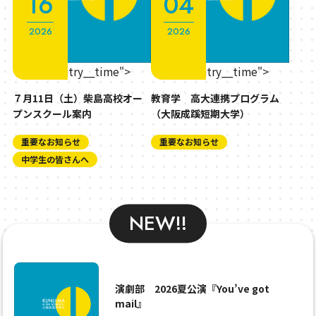
16
04
2026
2026
" class="entry__time">
" class="entry__time">
７月11日（土）柴島高校オー
教育学 高大連携プログラム
プンスクール案内
（大阪成蹊短期大学）
重要なお知らせ
重要なお知らせ
中学生の皆さんへ
NEW!!
演劇部 2026夏公演『You’ve got
mail』