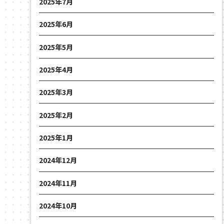
2025年7月
2025年6月
2025年5月
2025年4月
2025年3月
2025年2月
2025年1月
2024年12月
2024年11月
2024年10月