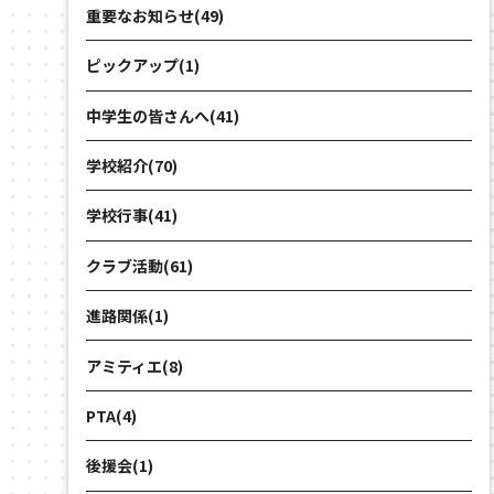
重要なお知らせ(49)
ピックアップ(1)
中学生の皆さんへ(41)
学校紹介(70)
学校行事(41)
クラブ活動(61)
進路関係(1)
アミティエ(8)
PTA(4)
後援会(1)