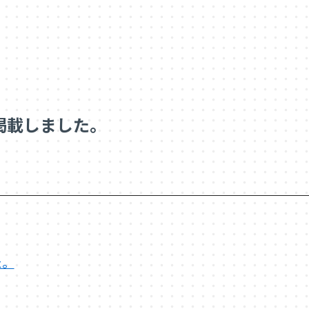
掲載しました。
た。