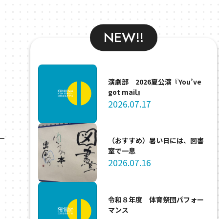
NEW!!
演劇部 2026夏公演『You’ve
got mail』
2026.07.17
（おすすめ）暑い日には、図書
室で一息
2026.07.16
令和８年度 体育祭団パフォー
マンス