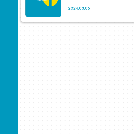
2024.03.05