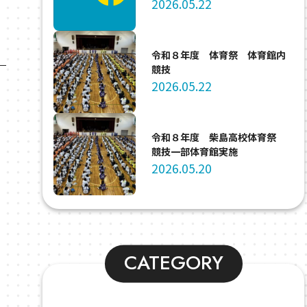
2026.05.22
令和８年度 体育祭 体育館内
競技
2026.05.22
令和８年度 柴島高校体育祭
競技一部体育館実施
2026.05.20
CATEGORY