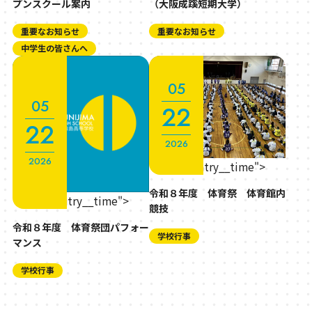
プンスクール案内
（大阪成蹊短期大学）
重要なお知らせ
重要なお知らせ
中学生の皆さんへ
05
05
22
22
2026
2026
" class="entry__time">
令和８年度 体育祭 体育館内
" class="entry__time">
競技
令和８年度 体育祭団パフォー
学校行事
マンス
学校行事