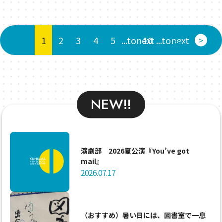
最
1
2
3
4
5
...tonext
10
...tonext
>
後 »
NEW!!
演劇部 2026夏公演『You’ve got
mail』
2026.07.17
（おすすめ）暑い日には、図書室で一息