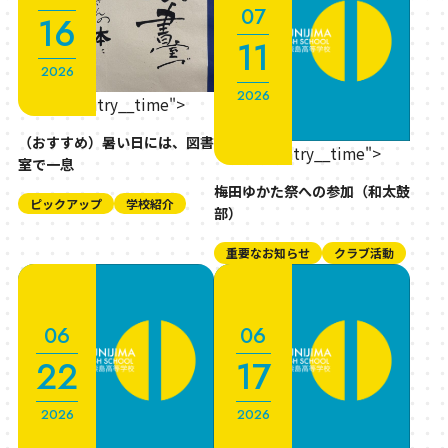
07
16
11
2026
2026
" class="entry__time">
（おすすめ）暑い日には、図書
" class="entry__time">
室で一息
梅田ゆかた祭への参加（和太鼓
ピックアップ
学校紹介
部）
重要なお知らせ
クラブ活動
06
06
22
17
2026
2026