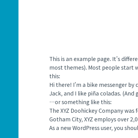
This is an example page. It’s differ
most themes). Most people start wi
this:
Hi there! I’m a bike messenger by d
Jack, and I like piña coladas. (And g
…or something like this:
The XYZ Doohickey Company was fou
Gotham City, XYZ employs over 2,
As a new WordPress user, you shou