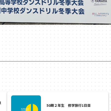
無
50期２年生 修学旅行1日目