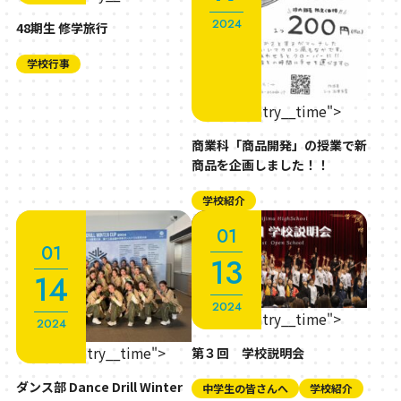
2024
48期生 修学旅行
学校行事
" class="entry__time">
商業科「商品開発」の授業で新
商品を企画しました！！
学校紹介
01
01
13
14
2024
" class="entry__time">
2024
" class="entry__time">
第３回 学校説明会
ダンス部 Dance Drill Winter
中学生の皆さんへ
学校紹介