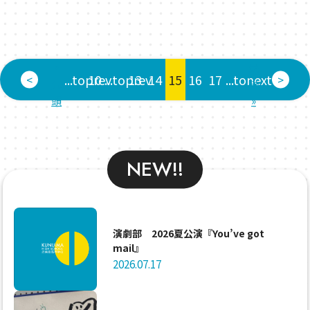
«
最
...toprev
10
...toprev
13
14
15
16
17
...tonext
<
>
先
後
頭
»
NEW!!
演劇部 2026夏公演『You’ve got
mail』
2026.07.17