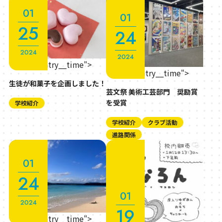
01
01
25
24
2024
2024
" class="entry__time">
" class="entry__time">
生徒が和菓子を企画しました！
芸文祭 美術工芸部門 奨励賞
を受賞
学校紹介
学校紹介
クラブ活動
進路関係
01
24
01
2024
19
" class="entry__time">