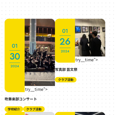
01
26
01
2024
30
" class="entry__time">
2024
写真部 芸文祭
クラブ活動
" class="entry__time">
吹奏楽部コンサート
学校紹介
クラブ活動