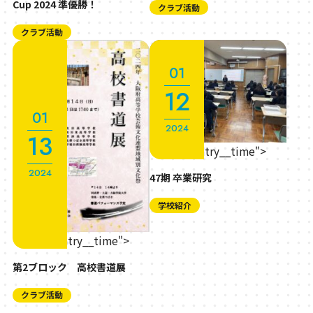
Cup 2024 準優勝！
クラブ活動
クラブ活動
01
12
01
2024
13
" class="entry__time">
2024
47期 卒業研究
学校紹介
" class="entry__time">
第2ブロック 高校書道展
クラブ活動