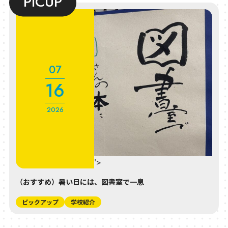
07
16
2026
" class="entry__time">
（おすすめ）暑い日には、図書室で一息
ピックアップ
学校紹介