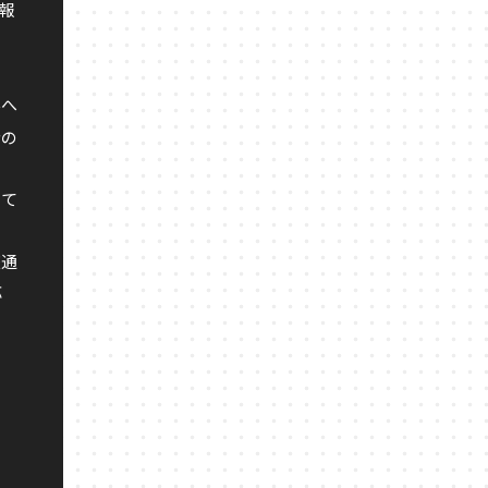
・報
んへ
者の
いて
交通
応