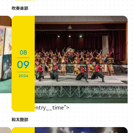
吹奏楽部
08
09
2024
" class="entry__time">
和太鼓部