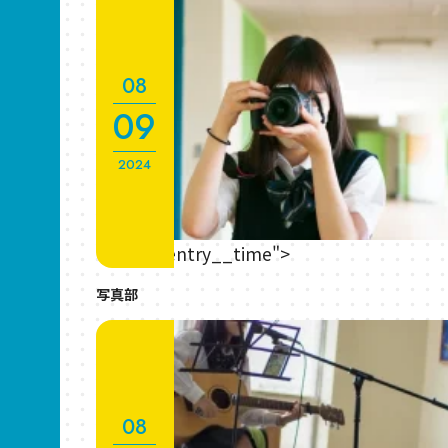
08
09
2024
" class="entry__time">
写真部
08