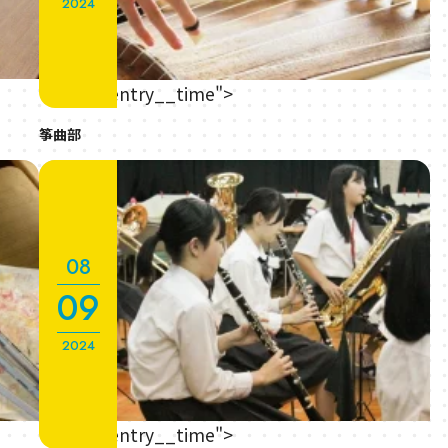
2024
" class="entry__time">
筝曲部
08
09
2024
" class="entry__time">