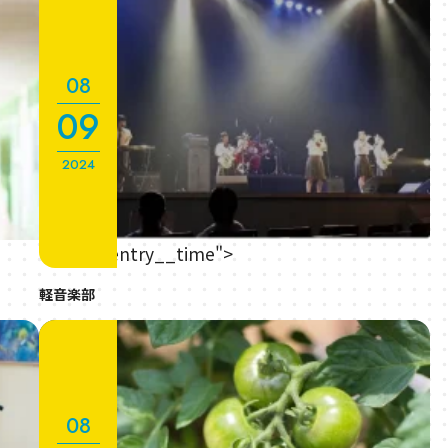
08
09
2024
" class="entry__time">
軽音楽部
08