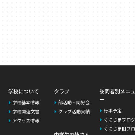
学校について
クラブ
訪問者別メニ
ー
学校基本情報
部活動・同好会
行事予定
学校関連文書
クラブ活動実績
くにじまブロ
アクセス情報
くにじま旧ブ
中学生の皆さん