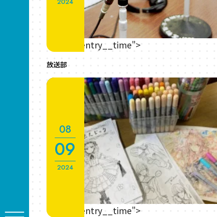
2024
" class="entry__time">
放送部
08
09
2024
" class="entry__time">