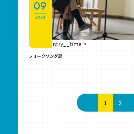
09
2024
" class="entry__time">
フォークソング部
1
2