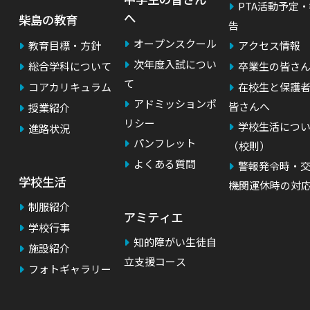
PTA活動予定
へ
柴島の教育
告
オープンスクール
教育目標・方針
アクセス情報
次年度入試につい
総合学科について
卒業生の皆さ
て
コアカリキュラム
在校生と保護
アドミッションポ
皆さんへ
授業紹介
）
リシー
学校生活につ
進路状況
パンフレット
（校則）
よくある質問
警報発令時・
学校生活
機関運休時の対
制服紹介
アミティエ
学校行事
知的障がい生徒自
施設紹介
立支援コース
フォトギャラリー