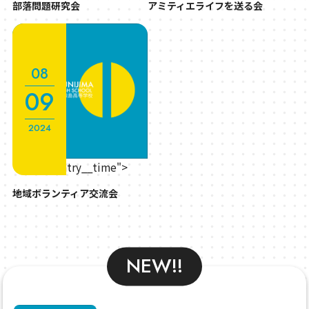
部落問題硏究会
アミティエライフを送る会
08
09
2024
" class="entry__time">
地域ボランティア交流会
NEW!!