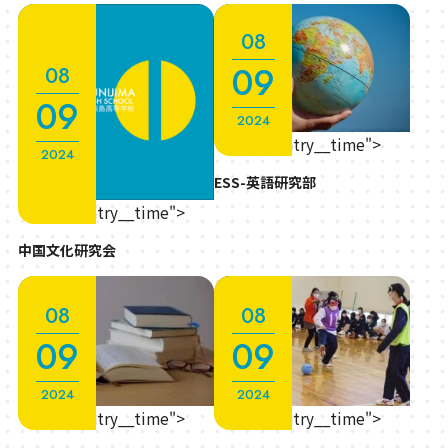
08
09
08
09
2024
" class="entry__time">
2024
ESS-英語研究部
" class="entry__time">
中国文化研究会
08
08
09
09
2024
2024
" class="entry__time">
" class="entry__time">