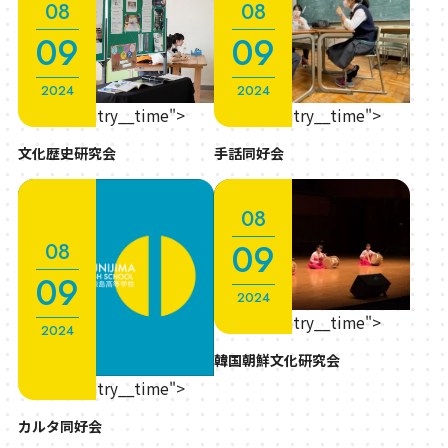
08
08
09
09
2024
2024
" class="entry__time">
" class="entry__time">
文化歴史研究会
手話同好会
08
09
08
09
2024
" class="entry__time">
2024
韓国朝鮮文化研究会
" class="entry__time">
カルタ同好会