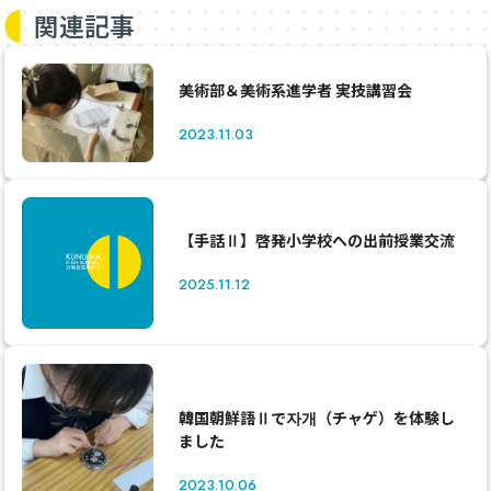
関連記事
美術部＆美術系進学者 実技講習会
2023.11.03
【手話Ⅱ】啓発小学校への出前授業交流
2025.11.12
韓国朝鮮語Ⅱで자개（チャゲ）を体験し
ました
2023.10.06