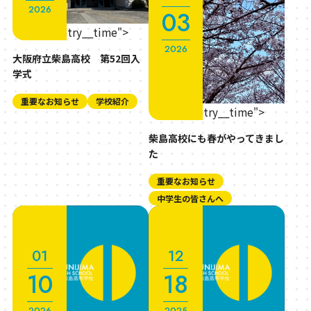
2026
03
" class="entry__time">
2026
大阪府立柴島高校 第52回入
学式
重要なお知らせ
学校紹介
" class="entry__time">
柴島高校にも春がやってきまし
た
重要なお知らせ
中学生の皆さんへ
01
12
10
18
2026
2025