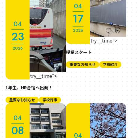
04
17
04
2026
23
" class="entry__time">
2026
授業スタート
重要なお知らせ
学校紹介
" class="entry__time">
1年生、HR合宿へ出発！
重要なお知らせ
学校行事
04
08
04