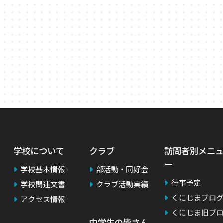
学校について
クラブ
訪問者別メニ
ー
学校基本情報
部活動・同好会
行事予定
学校関連文書
クラブ活動実績
くにじまブロ
アクセス情報
くにじま旧ブ
中学生の皆さん