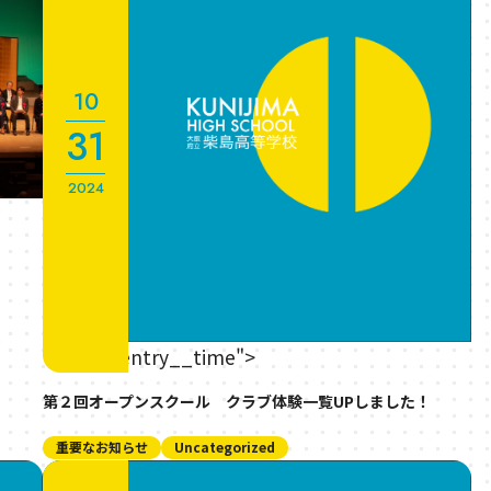
10
31
2024
" class="entry__time">
第２回オープンスクール クラブ体験一覧UPしました！
重要なお知らせ
Uncategorized