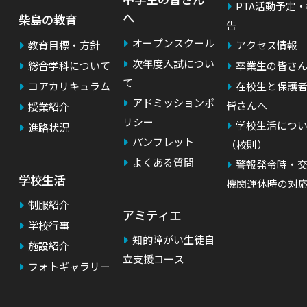
PTA活動予定
へ
柴島の教育
告
オープンスクール
教育目標・方針
アクセス情報
次年度入試につい
総合学科について
卒業生の皆さ
て
コアカリキュラム
在校生と保護
アドミッションポ
皆さんへ
授業紹介
）
リシー
学校生活につ
進路状況
パンフレット
（校則）
よくある質問
警報発令時・
学校生活
機関運休時の対
制服紹介
アミティエ
学校行事
知的障がい生徒自
施設紹介
立支援コース
フォトギャラリー