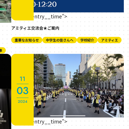
" class="entry__time">
アミティエ交流会★ご案内
重要なお知らせ
中学生の皆さんへ
学校紹介
アミティエ
事
11
03
2024
" class="entry__time">