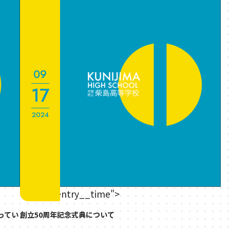
09
17
2024
" class="entry__time">
ってい
創立50周年記念式典について