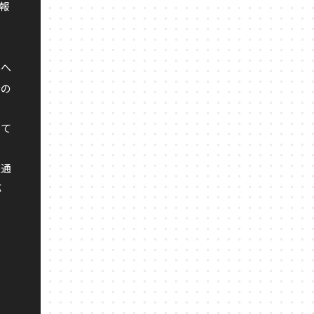
・報
んへ
者の
いて
交通
応