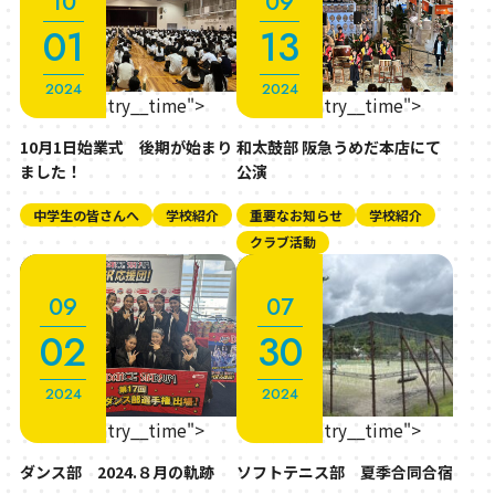
10
09
01
13
2024
2024
" class="entry__time">
" class="entry__time">
10月1日始業式 後期が始まり
和太鼓部 阪急うめだ本店にて
ました！
公演
中学生の皆さんへ
学校紹介
重要なお知らせ
学校紹介
クラブ活動
09
07
02
30
2024
2024
" class="entry__time">
" class="entry__time">
ダンス部 2024.８月の軌跡
ソフトテニス部 夏季合同合宿