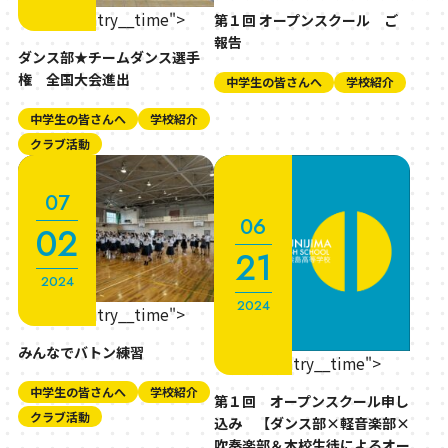
" class="entry__time">
第１回 オープンスクール ご
報告
ダンス部★チームダンス選手
権 全国大会進出
中学生の皆さんへ
学校紹介
中学生の皆さんへ
学校紹介
クラブ活動
07
06
02
21
2024
2024
" class="entry__time">
みんなでバトン練習
" class="entry__time">
中学生の皆さんへ
学校紹介
第１回 オープンスクール申し
クラブ活動
込み 【ダンス部×軽音楽部×
吹奏楽部＆本校生徒によるオー