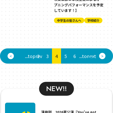
プニングパフォーマンスを予定
しています！】
中学生の皆さんへ
学校紹介
« 先
最
...toprev
2
3
4
5
6
...tonext
<
>
頭
後 »
NEW!!
演劇部 2026夏公演『You’ve got