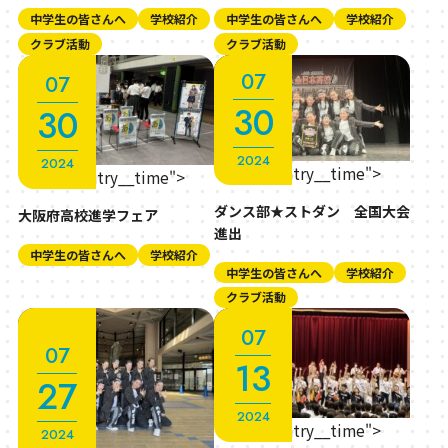
中学生の皆さんへ
学校紹介
中学生の皆さんへ
学校紹介
クラブ活動
クラブ活動
07
07
30
30
2024
2024
" class="entry__time">
" class="entry__time">
ダンス部★ストダン 全国大会
大阪府高校進学フェア
進出
中学生の皆さんへ
学校紹介
中学生の皆さんへ
学校紹介
クラブ活動
07
07
13
27
2024
" class="entry__time">
2024