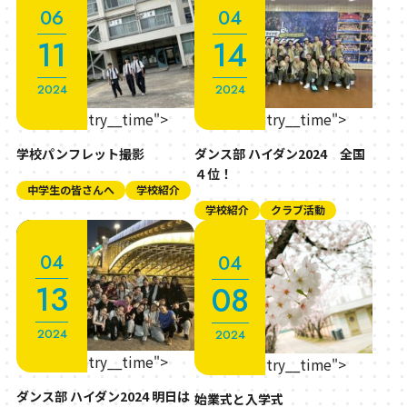
06
04
11
14
2024
2024
" class="entry__time">
" class="entry__time">
学校パンフレット撮影
ダンス部 ハイダン2024 全国
４位！
中学生の皆さんへ
学校紹介
学校紹介
クラブ活動
04
04
13
08
2024
2024
" class="entry__time">
" class="entry__time">
ダンス部 ハイダン2024 明日は
始業式と入学式