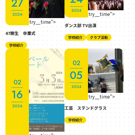
27
2024
" class="entry__time">
2024
" class="entry__time">
ダンス部 TV出演
47期生 卒業式
学校紹介
クラブ活動
学校紹介
02
05
02
2024
16
" class="entry__time">
2024
工芸 ステンドグラス
学校紹介