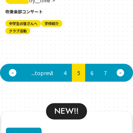
" class="entry__time">
吹奏楽部コンサート
中学生の皆さんへ
学校紹介
クラブ活動
« 先
...toprev
3
4
5
6
7
<
>
頭
NEW!!