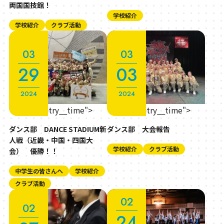
両国国技館！
学校紹介
学校紹介
クラブ活動
03
03
29
03
2024
2024
" class="entry__time">
" class="entry__time">
ダンス部 DANCE STADIUM新
ダンス部 大会報告
人戦（近畿・中国・四国大
学校紹介
クラブ活動
会） 優勝！！
中学生の皆さんへ
学校紹介
クラブ活動
02
02
24